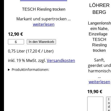
s
LÖHRER
l
TESCH Riesling trocken
BERG
i
n
Markant und supertrocken …
g
Langenlonsh
weiterlesen
B
eim Nahe,
12,90
€
o
Einzellage
x
TESCH
U
In den Warenkorb
M
Riesling
n
e
0,75
Liter
(
17,20
€
/
Liter
)
trocken
p
n
l
Sanft,
inkl. 19 % MwSt.
zzgl.
Versandkosten
g
u
geerdet und
e
g
Produktinformationen:
harmonisch
g
…
e
weiterlesen
d
M
19,90
€
e
L
I
n
n
ö
g
d
h
e