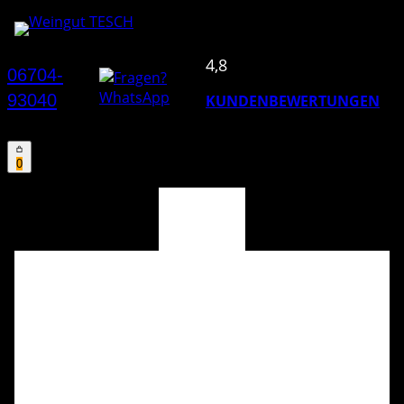
4,8
06704-
93040
KUNDENBEWERTUNGEN
0