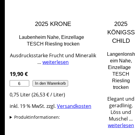
2025 KRONE
2025
KÖNIGSS
Laubenheim Nahe, Einzellage
CHILD
TESCH Riesling trocken
Langenlonsh
Ausdrucksstarke Frucht und Mineralik
eim Nahe,
…
weiterlesen
Einzellage
19,90
€
TESCH
Riesling
K
In den Warenkorb
trocken
r
0,75
Liter
(
26,53
€
/
Liter
)
o
Elegant und
n
geradlinig.
inkl. 19 % MwSt.
zzgl.
Versandkosten
e
Löss und
M
Produktinformationen:
Muschel …
e
weiterlesen
n