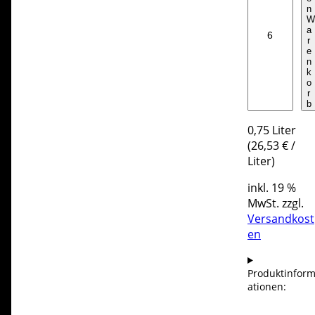
e
n
r
W
e
a
r
r
e
B
n
e
k
o
r
r
g
b
M
0,75
Liter
e
(
26,53
€
/
n
Liter
)
g
e
inkl. 19 %
MwSt.
zzgl.
Versandkost
en
Produktinfor
ationen: