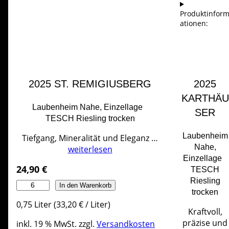
Produktinfor
ationen:
2025 ST. REMIGIUSBERG
2025
KARTHÄU
Laubenheim Nahe, Einzellage
SER
TESCH Riesling trocken
Laubenheim
Tiefgang, Mineralität und Eleganz …
Nahe,
weiterlesen
Einzellage
24,90
€
TESCH
Riesling
S
In den Warenkorb
trocken
t
0,75
Liter
(
33,20
€
/
Liter
)
.
Kraftvoll,
R
präzise und
inkl. 19 % MwSt.
zzgl.
Versandkosten