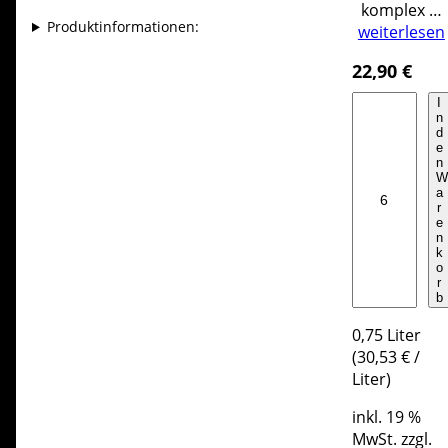
e
komplex …
m
Produktinformationen:
weiterlesen
i
g
22,90
€
i
K
I
u
n
a
s
d
r
e
b
n
t
e
W
h
a
r
r
ä
g
e
u
n
M
s
k
e
o
e
r
n
r
b
g
M
e
0,75
Liter
e
(
30,53
€
/
n
Liter
)
g
e
inkl. 19 %
MwSt.
zzgl.