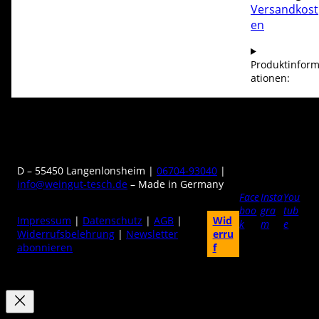
Versandkost
en
Produktinfor
ationen:
D – 55450 Langenlonsheim |
06704-93040
|
info@weingut-tesch.de
– Made in Germany
Face
Insta
You
boo
gra
tub
Impressum
|
Datenschutz
|
AGB
|
Wid
k
m
e
Widerrufsbelehrung
|
Newsletter
erru
abonnieren
f