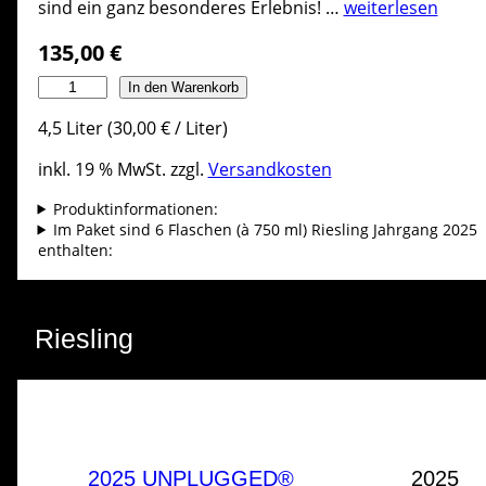
sind ein ganz besonderes Erlebnis! …
weiterlesen
135,00
€
A
In den Warenkorb
l
4,5
Liter
(
30,00
€
/
Liter
)
l
e
inkl. 19 % MwSt.
zzgl.
Versandkosten
W
e
Produktinformationen:
i
Im Paket sind 6 Flaschen (à 750 ml) Riesling Jahrgang 2025
enthalten:
n
b
e
r
Riesling
g
e
|
R
i
e
2025 UNPLUGGED®
2025