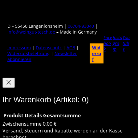
D – 55450 Langenlonsheim |
06704-93040
|
info@weingut-tesch.de
– Made in Germany
Face
Insta
You
boo
gra
tub
Impressum
|
Datenschutz
|
AGB
|
Wid
k
m
e
Widerrufsbelehrung
|
Newsletter
erru
abonnieren
f
Ihr Warenkorb
(Artikel: 0)
Produkt
Details
Gesamtsumme
Zwischensumme
0,00 €
Produkte
Versand, Steuern und Rabatte werden an der Kasse
berechnet.