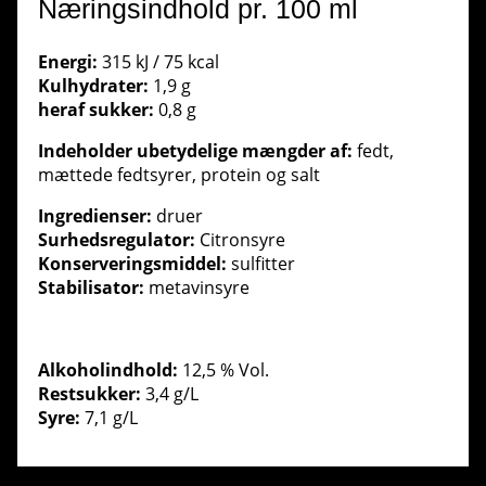
Næringsindhold pr. 100 ml
Energi:
315 kJ / 75 kcal
Kulhydrater:
1,9 g
heraf sukker:
0,8 g
Indeholder ubetydelige mængder af:
fedt,
mættede fedtsyrer, protein og salt
Ingredienser:
druer
Surhedsregulator:
Citronsyre
Konserveringsmiddel:
sulfitter
Stabilisator:
metavin­syre
Alkoholindhold:
12,5 % Vol.
Restsukker:
3,4 g/L
Syre:
7,1 g/L