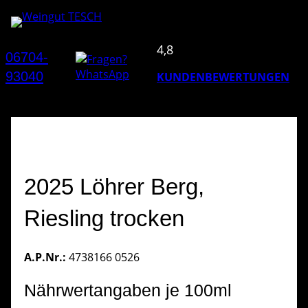
4,8
06704-
93040
KUNDENBEWERTUNGEN
2025 Löhrer Berg,
Riesling trocken
A.P.Nr.:
4738166 0526
Nährwertangaben je 100ml