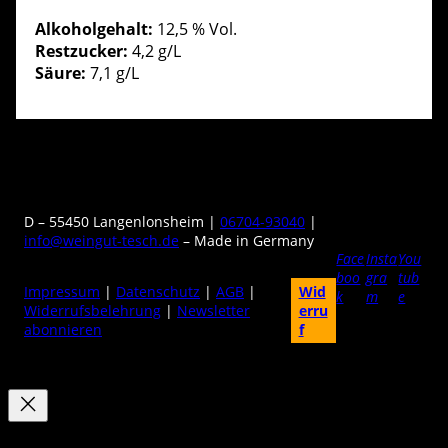
Alkoholgehalt:
12,5 % Vol.
Restzucker:
4,2 g/L
Säure:
7,1 g/L
D – 55450 Langenlonsheim |
06704-93040
|
info@weingut-tesch.de
– Made in Germany
Face
Insta
You
boo
gra
tub
Impressum
|
Datenschutz
|
AGB
|
Wid
k
m
e
Widerrufsbelehrung
|
Newsletter
erru
abonnieren
f