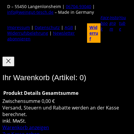
D – 55450 Langenlonsheim |
06704-93040
|
info@weingut-tesch.de
– Made in Germany
Face
Insta
You
boo
gra
tub
Impressum
|
Datenschutz
|
AGB
|
Wid
k
m
e
Widerrufsbelehrung
|
Newsletter
erru
abonnieren
f
Ihr Warenkorb
(Artikel: 0)
Produkt
Details
Gesamtsumme
Zwischensumme
0,00 €
Produkte
Versand, Steuern und Rabatte werden an der Kasse
berechnet.
im
inkl. MwSt.
Warenkorb anzeigen
Warenkorb