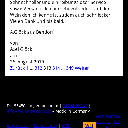
Sehr schneller und ein reibungsloser Service
sowie Versand . Ich bin sehr zufrieden und der
Wein den ich kenne ist zudem auch sehr lecker.
Vielen Dank und bis bald.
A.Glöck aus Bendorf
von
Axel Glöck
am
26. August 2019
S
S
S
S
S
Zurück
1
…
312
313
314
…
349
Weiter
N
e
e
e
e
e
a
i
i
i
i
i
t
t
t
t
t
v
e
e
e
e
e
i
D – 55450 Langenlonsheim |
06704-93040
|
g
info@weingut-tesch.de
– Made in Germany
Face
Insta
You
a
boo
gra
tub
Impressum
|
Datenschutz
|
AGB
|
Wid
t
k
m
e