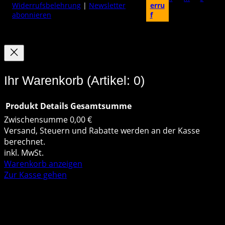
Widerrufsbelehrung
|
Newsletter
erru
i
abonnieren
f
o
n
f
Ihr Warenkorb
(Artikel: 0)
ü
r
Produkt
Details
Gesamtsumme
S
Zwischensumme
0,00 €
Produkte
Versand, Steuern und Rabatte werden an der Kasse
i
berechnet.
im
t
inkl. MwSt.
Warenkorb anzeigen
Warenkorb
e
Zur Kasse gehen
R
e
v